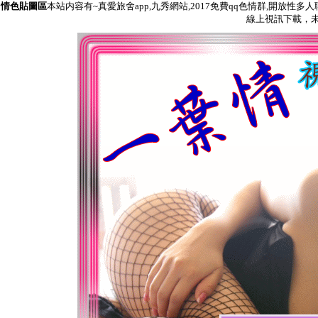
情色貼圖區
本站内容有~真愛旅舍app,九秀網站,2017免費qq色情群,開放性多
線上視訊下載，